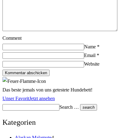
Comment
Name
*
Email
*
Website
Kommentar abschicken
Das beste jemals von uns getestete Hundebett!
Unser Favorit
Jetzt ansehen
Search …
search
Kategorien
Alaskan Malamute
4