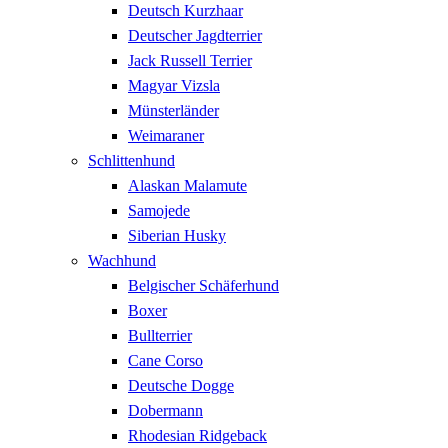
Deutsch Kurzhaar
Deutscher Jagdterrier
Jack Russell Terrier
Magyar Vizsla
Münsterländer
Weimaraner
Schlittenhund
Alaskan Malamute
Samojede
Siberian Husky
Wachhund
Belgischer Schäferhund
Boxer
Bullterrier
Cane Corso
Deutsche Dogge
Dobermann
Rhodesian Ridgeback