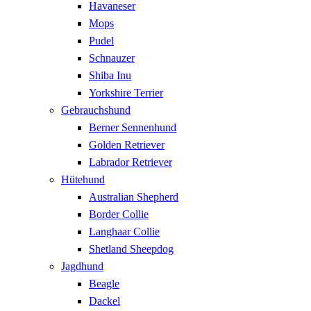
Havaneser
Mops
Pudel
Schnauzer
Shiba Inu
Yorkshire Terrier
Gebrauchshund
Berner Sennenhund
Golden Retriever
Labrador Retriever
Hütehund
Australian Shepherd
Border Collie
Langhaar Collie
Shetland Sheepdog
Jagdhund
Beagle
Dackel