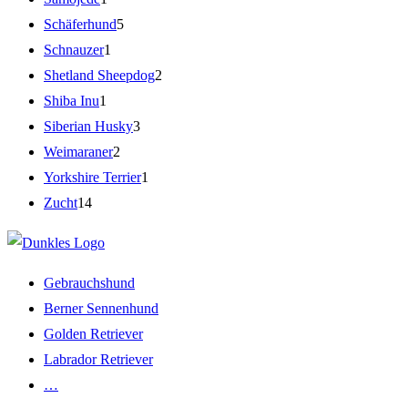
Schäferhund
5
Schnauzer
1
Shetland Sheepdog
2
Shiba Inu
1
Siberian Husky
3
Weimaraner
2
Yorkshire Terrier
1
Zucht
14
Gebrauchshund
Berner Sennenhund
Golden Retriever
Labrador Retriever
…