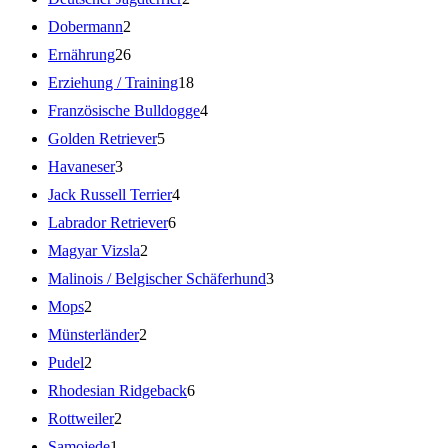
Dobermann
2
Ernährung
26
Erziehung / Training
18
Französische Bulldogge
4
Golden Retriever
5
Havaneser
3
Jack Russell Terrier
4
Labrador Retriever
6
Magyar Vizsla
2
Malinois / Belgischer Schäferhund
3
Mops
2
Münsterländer
2
Pudel
2
Rhodesian Ridgeback
6
Rottweiler
2
Samojede
1