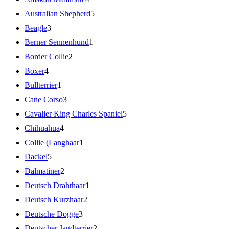
Australian Shepherd
5
Beagle
3
Berner Sennenhund
1
Border Collie
2
Boxer
4
Bullterrier
1
Cane Corso
3
Cavalier King Charles Spaniel
5
Chihuahua
4
Collie (Langhaar
1
Dackel
5
Dalmatiner
2
Deutsch Drahthaar
1
Deutsch Kurzhaar
2
Deutsche Dogge
3
Deutscher Jagdterrier
2