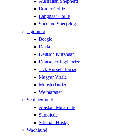
Australian Shepherd
Border Collie
Langhaar Collie
Shetland Sheepdog
Jagdhund
Beagle
Dackel
Deutsch Kurzhaar
Deutscher Jagdterrier
Jack Russell Terrier
Magyar Vizsla
Münsterländer
Weimaraner
Schlittenhund
Alaskan Malamute
Samojede
Siberian Husky
Wachhund