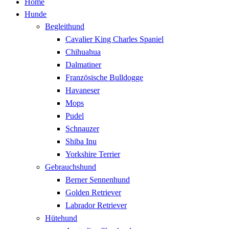
Home
Hunde
Begleithund
Cavalier King Charles Spaniel
Chihuahua
Dalmatiner
Französische Bulldogge
Havaneser
Mops
Pudel
Schnauzer
Shiba Inu
Yorkshire Terrier
Gebrauchshund
Berner Sennenhund
Golden Retriever
Labrador Retriever
Hütehund