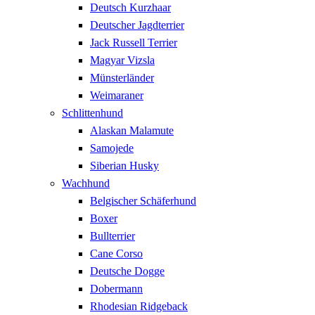
Deutsch Kurzhaar
Deutscher Jagdterrier
Jack Russell Terrier
Magyar Vizsla
Münsterländer
Weimaraner
Schlittenhund
Alaskan Malamute
Samojede
Siberian Husky
Wachhund
Belgischer Schäferhund
Boxer
Bullterrier
Cane Corso
Deutsche Dogge
Dobermann
Rhodesian Ridgeback