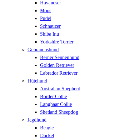
Havaneser
Mops
Pudel
Schnauzer
Shiba Inu
Yorkshire Terrier
Gebrauchshund
Berner Sennenhund
Golden Retriever
Labrador Retriever
Hütehund
Australian Shepherd
Border Collie
Langhaar Collie
Shetland Sheepdog
Jagdhund
Beagle
Dackel