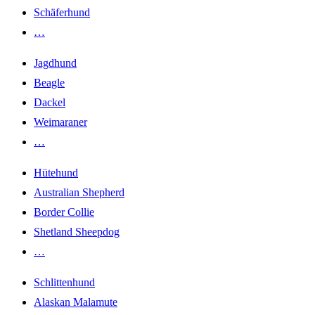
Schäferhund
…
Jagdhund
Beagle
Dackel
Weimaraner
…
Hütehund
Australian Shepherd
Border Collie
Shetland Sheepdog
…
Schlittenhund
Alaskan Malamute