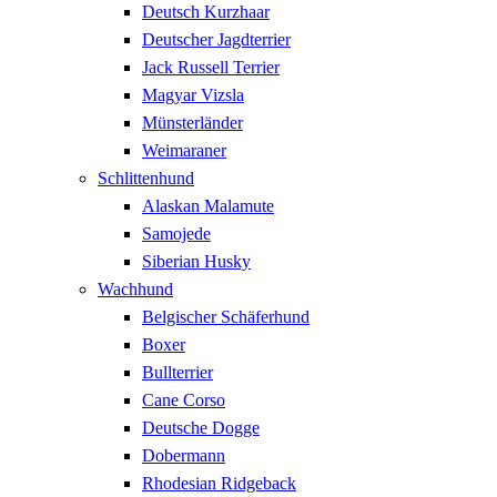
Deutsch Kurzhaar
Deutscher Jagdterrier
Jack Russell Terrier
Magyar Vizsla
Münsterländer
Weimaraner
Schlittenhund
Alaskan Malamute
Samojede
Siberian Husky
Wachhund
Belgischer Schäferhund
Boxer
Bullterrier
Cane Corso
Deutsche Dogge
Dobermann
Rhodesian Ridgeback