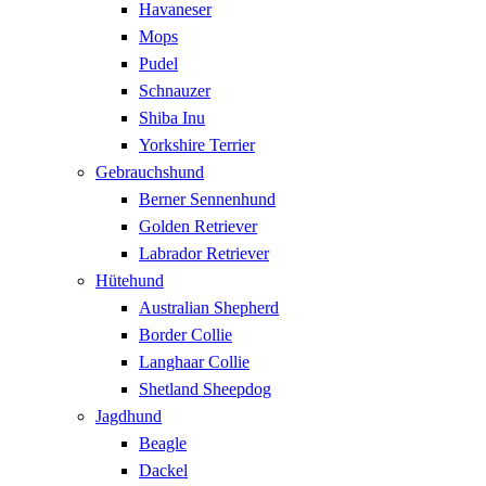
Havaneser
Mops
Pudel
Schnauzer
Shiba Inu
Yorkshire Terrier
Gebrauchshund
Berner Sennenhund
Golden Retriever
Labrador Retriever
Hütehund
Australian Shepherd
Border Collie
Langhaar Collie
Shetland Sheepdog
Jagdhund
Beagle
Dackel