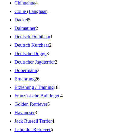
Chihuahua
4
Collie (Langhaar
1
Dackel
5
Dalmatiner
2
Deutsch Drahthaar
1
Deutsch Kurzhaar
2
Deutsche Dogge
3
Deutscher Jagdterrier
2
Dobermann
2
Ernährung
26
Erziehung / Training
18
Französische Bulldogge
4
Golden Retriever
5
Havaneser
3
Jack Russell Terrier
4
Labrador Retriever
6