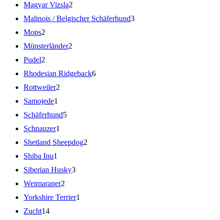
Magyar Vizsla
2
Malinois / Belgischer Schäferhund
3
Mops
2
Münsterländer
2
Pudel
2
Rhodesian Ridgeback
6
Rottweiler
2
Samojede
1
Schäferhund
5
Schnauzer
1
Shetland Sheepdog
2
Shiba Inu
1
Siberian Husky
3
Weimaraner
2
Yorkshire Terrier
1
Zucht
14