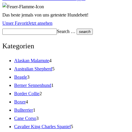
Das beste jemals von uns getestete Hundebett!
Unser Favorit
Jetzt ansehen
Search …
search
Kategorien
Alaskan Malamute
4
Australian Shepherd
5
Beagle
3
Berner Sennenhund
1
Border Collie
2
Boxer
4
Bullterrier
1
Cane Corso
3
Cavalier King Charles Spaniel
5