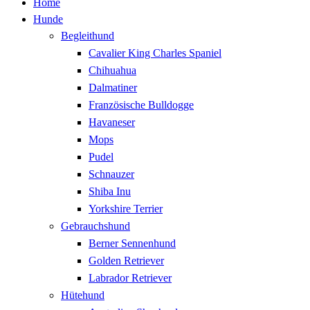
Home
Hunde
Begleithund
Cavalier King Charles Spaniel
Chihuahua
Dalmatiner
Französische Bulldogge
Havaneser
Mops
Pudel
Schnauzer
Shiba Inu
Yorkshire Terrier
Gebrauchshund
Berner Sennenhund
Golden Retriever
Labrador Retriever
Hütehund