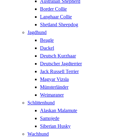
Australian Shepherd
Border Collie
Langhaar Collie
Shetland Sheepdog
Jagdhund
Beagle
Dackel
Deutsch Kurzhaar
Deutscher Jagdterrier
Jack Russell Terrier
Magyar Vizsla
Münsterländer
Weimaraner
Schlittenhund
Alaskan Malamute
Samojede
Siberian Husky
Wachhund