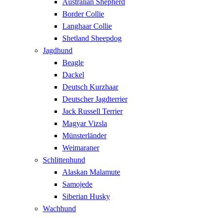
Australian Shepherd
Border Collie
Langhaar Collie
Shetland Sheepdog
Jagdhund
Beagle
Dackel
Deutsch Kurzhaar
Deutscher Jagdterrier
Jack Russell Terrier
Magyar Vizsla
Münsterländer
Weimaraner
Schlittenhund
Alaskan Malamute
Samojede
Siberian Husky
Wachhund