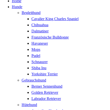
Home
Hunde
Begleithund
Cavalier King Charles Spaniel
Chihuahua
Dalmatiner
Französische Bulldogge
Havaneser
Mops
Pudel
Schnauzer
Shiba Inu
Yorkshire Terrier
Gebrauchshund
Berner Sennenhund
Golden Retriever
Labrador Retriever
Hütehund