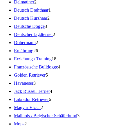
Dalmatiner
2
Deutsch Drahthaar
1
Deutsch Kurzhaar
2
Deutsche Dogge
3
Deutscher Jagdterrier
2
Dobermann
2
Ernährung
26
Erziehung / Training
18
Französische Bulldogge
4
Golden Retriever
5
Havaneser
3
Jack Russell Terrier
4
Labrador Retriever
6
Magyar Vizsla
2
Malinois / Belgischer Schäferhund
3
Mops
2