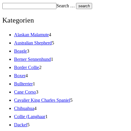
Search …
search
Kategorien
Alaskan Malamute
4
Australian Shepherd
5
Beagle
3
Berner Sennenhund
1
Border Collie
2
Boxer
4
Bullterrier
1
Cane Corso
3
Cavalier King Charles Spaniel
5
Chihuahua
4
Collie (Langhaar
1
Dackel
5