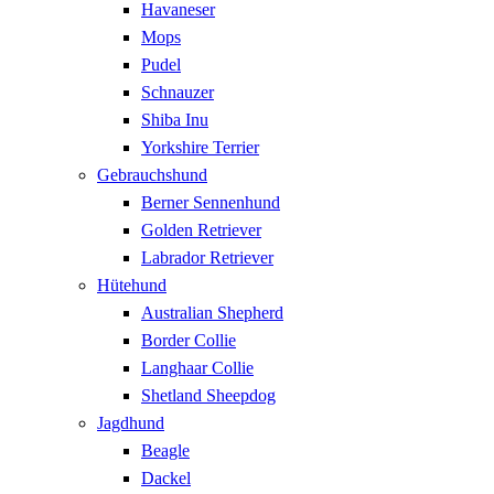
Havaneser
Mops
Pudel
Schnauzer
Shiba Inu
Yorkshire Terrier
Gebrauchshund
Berner Sennenhund
Golden Retriever
Labrador Retriever
Hütehund
Australian Shepherd
Border Collie
Langhaar Collie
Shetland Sheepdog
Jagdhund
Beagle
Dackel