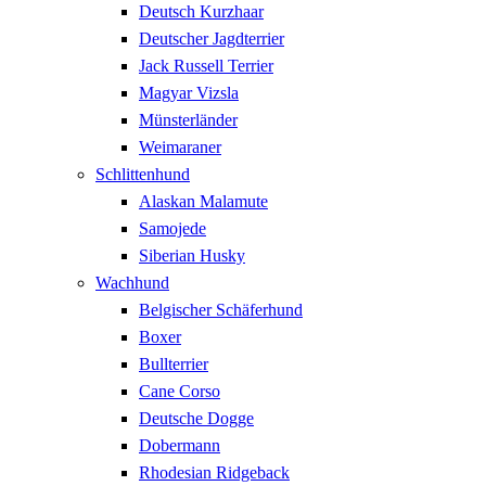
Deutsch Kurzhaar
Deutscher Jagdterrier
Jack Russell Terrier
Magyar Vizsla
Münsterländer
Weimaraner
Schlittenhund
Alaskan Malamute
Samojede
Siberian Husky
Wachhund
Belgischer Schäferhund
Boxer
Bullterrier
Cane Corso
Deutsche Dogge
Dobermann
Rhodesian Ridgeback