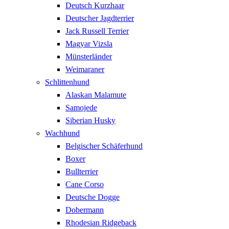
Deutsch Kurzhaar
Deutscher Jagdterrier
Jack Russell Terrier
Magyar Vizsla
Münsterländer
Weimaraner
Schlittenhund
Alaskan Malamute
Samojede
Siberian Husky
Wachhund
Belgischer Schäferhund
Boxer
Bullterrier
Cane Corso
Deutsche Dogge
Dobermann
Rhodesian Ridgeback