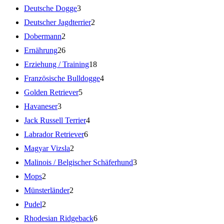
Deutsche Dogge
3
Deutscher Jagdterrier
2
Dobermann
2
Ernährung
26
Erziehung / Training
18
Französische Bulldogge
4
Golden Retriever
5
Havaneser
3
Jack Russell Terrier
4
Labrador Retriever
6
Magyar Vizsla
2
Malinois / Belgischer Schäferhund
3
Mops
2
Münsterländer
2
Pudel
2
Rhodesian Ridgeback
6