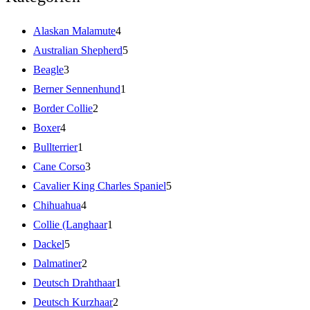
Alaskan Malamute
4
Australian Shepherd
5
Beagle
3
Berner Sennenhund
1
Border Collie
2
Boxer
4
Bullterrier
1
Cane Corso
3
Cavalier King Charles Spaniel
5
Chihuahua
4
Collie (Langhaar
1
Dackel
5
Dalmatiner
2
Deutsch Drahthaar
1
Deutsch Kurzhaar
2