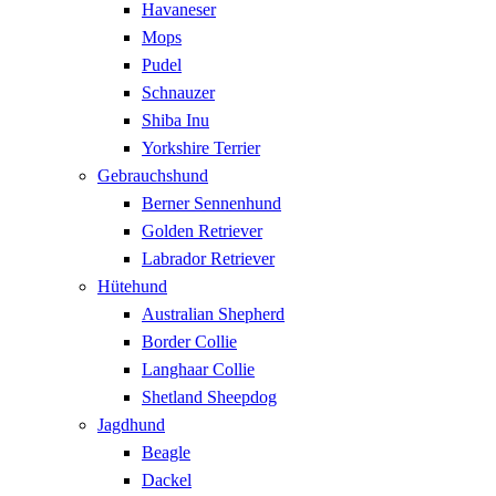
Havaneser
Mops
Pudel
Schnauzer
Shiba Inu
Yorkshire Terrier
Gebrauchshund
Berner Sennenhund
Golden Retriever
Labrador Retriever
Hütehund
Australian Shepherd
Border Collie
Langhaar Collie
Shetland Sheepdog
Jagdhund
Beagle
Dackel