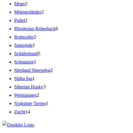
Mops
2
Münsterländer
2
Pudel
2
Rhodesian Ridgeback
6
Rottweiler
2
Samojede
1
Schäferhund
5
Schnauzer
1
Shetland Sheepdog
2
Shiba Inu
1
Siberian Husky
3
Weimaraner
2
Yorkshire Terrier
1
Zucht
14