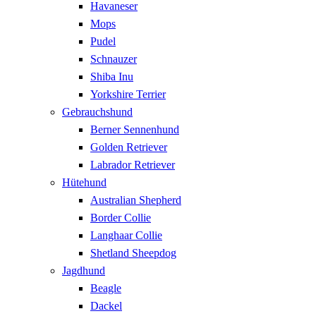
Havaneser
Mops
Pudel
Schnauzer
Shiba Inu
Yorkshire Terrier
Gebrauchshund
Berner Sennenhund
Golden Retriever
Labrador Retriever
Hütehund
Australian Shepherd
Border Collie
Langhaar Collie
Shetland Sheepdog
Jagdhund
Beagle
Dackel