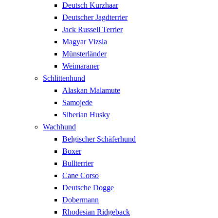
Deutsch Kurzhaar
Deutscher Jagdterrier
Jack Russell Terrier
Magyar Vizsla
Münsterländer
Weimaraner
Schlittenhund
Alaskan Malamute
Samojede
Siberian Husky
Wachhund
Belgischer Schäferhund
Boxer
Bullterrier
Cane Corso
Deutsche Dogge
Dobermann
Rhodesian Ridgeback