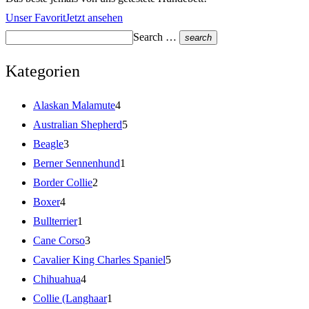
Unser Favorit
Jetzt ansehen
Search …
search
Kategorien
Alaskan Malamute
4
Australian Shepherd
5
Beagle
3
Berner Sennenhund
1
Border Collie
2
Boxer
4
Bullterrier
1
Cane Corso
3
Cavalier King Charles Spaniel
5
Chihuahua
4
Collie (Langhaar
1