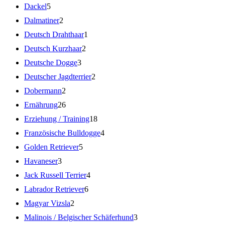
Dackel
5
Dalmatiner
2
Deutsch Drahthaar
1
Deutsch Kurzhaar
2
Deutsche Dogge
3
Deutscher Jagdterrier
2
Dobermann
2
Ernährung
26
Erziehung / Training
18
Französische Bulldogge
4
Golden Retriever
5
Havaneser
3
Jack Russell Terrier
4
Labrador Retriever
6
Magyar Vizsla
2
Malinois / Belgischer Schäferhund
3