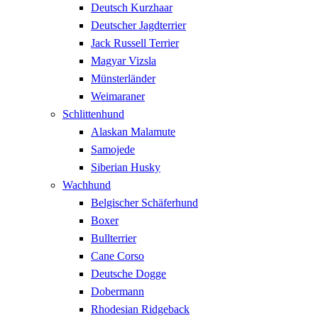
Deutsch Kurzhaar
Deutscher Jagdterrier
Jack Russell Terrier
Magyar Vizsla
Münsterländer
Weimaraner
Schlittenhund
Alaskan Malamute
Samojede
Siberian Husky
Wachhund
Belgischer Schäferhund
Boxer
Bullterrier
Cane Corso
Deutsche Dogge
Dobermann
Rhodesian Ridgeback