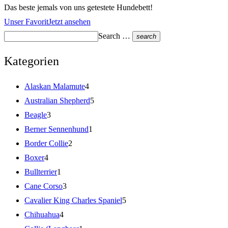
Das beste jemals von uns getestete Hundebett!
Unser Favorit
Jetzt ansehen
Search …
search
Kategorien
Alaskan Malamute
4
Australian Shepherd
5
Beagle
3
Berner Sennenhund
1
Border Collie
2
Boxer
4
Bullterrier
1
Cane Corso
3
Cavalier King Charles Spaniel
5
Chihuahua
4