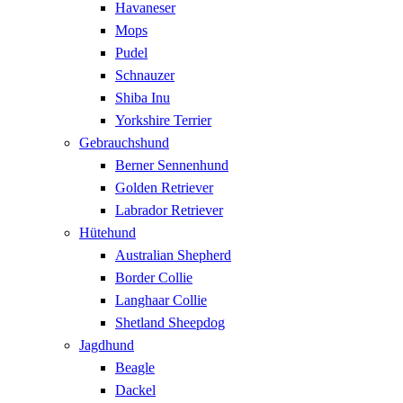
Havaneser
Mops
Pudel
Schnauzer
Shiba Inu
Yorkshire Terrier
Gebrauchshund
Berner Sennenhund
Golden Retriever
Labrador Retriever
Hütehund
Australian Shepherd
Border Collie
Langhaar Collie
Shetland Sheepdog
Jagdhund
Beagle
Dackel