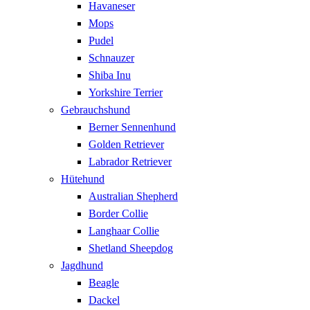
Havaneser
Mops
Pudel
Schnauzer
Shiba Inu
Yorkshire Terrier
Gebrauchshund
Berner Sennenhund
Golden Retriever
Labrador Retriever
Hütehund
Australian Shepherd
Border Collie
Langhaar Collie
Shetland Sheepdog
Jagdhund
Beagle
Dackel