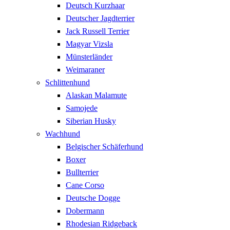
Deutsch Kurzhaar
Deutscher Jagdterrier
Jack Russell Terrier
Magyar Vizsla
Münsterländer
Weimaraner
Schlittenhund
Alaskan Malamute
Samojede
Siberian Husky
Wachhund
Belgischer Schäferhund
Boxer
Bullterrier
Cane Corso
Deutsche Dogge
Dobermann
Rhodesian Ridgeback